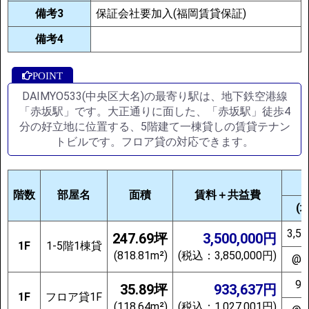
備考3
保証会社要加入(福岡賃貸保証)
備考4
DAIMYO533(中央区大名)の最寄り駅は、地下鉄空港線
「赤坂駅」です。大正通りに面した、「赤坂駅」徒歩4
分の好立地に位置する、5階建て一棟貸しの賃貸テナン
トビルです。フロア貸の対応できます。
階数
部屋名
面積
賃料＋共益費
(
3,5
247.69坪
3,500,000円
1F
1-5階1棟貸
(818.81m²)
(税込：3,850,000円)
@1
93
35.89坪
933,637円
1F
フロア貸1F
(118.64m²)
(税込：1,027,001円)