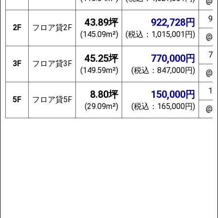
@2
92
43.89坪
922,728円
2F
フロア貸2F
(145.09m²)
(税込：1,015,001円)
@2
77
45.25坪
770,000円
3F
フロア貸3F
(149.59m²)
(税込：847,000円)
@1
15
8.80坪
150,000円
5F
フロア貸5F
(29.09m²)
(税込：165,000円)
@1