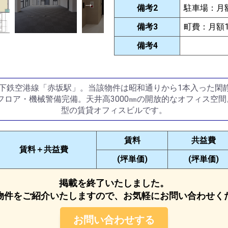
備考2
駐車場：月額2
備考3
町費：月額1,
備考4
は地下鉄空港線「赤坂駅」。当該物件は昭和通りから1本入った閑
フロア・機械警備完備。天井高3000㎜の開放的なオフィス空
型の賃貸オフィスビルです。
賃料
共益費
賃料＋共益費
(坪単価)
(坪単価)
掲載を終了いたしました。
物件をご紹介いたしますので、お気軽にお問い合わせく
お問い合わせする