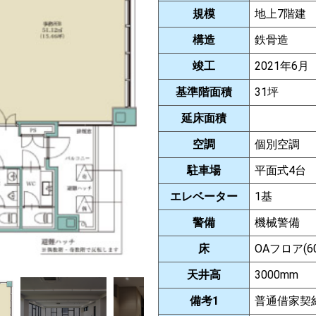
規模
地上7階建
構造
鉄骨造
竣工
2021年6月
基準階面積
31坪
延床面積
空調
個別空調
駐車場
平面式4台
エレベーター
1基
警備
機械警備
床
OAフロア(6
天井高
3000mm
備考1
普通借家契約