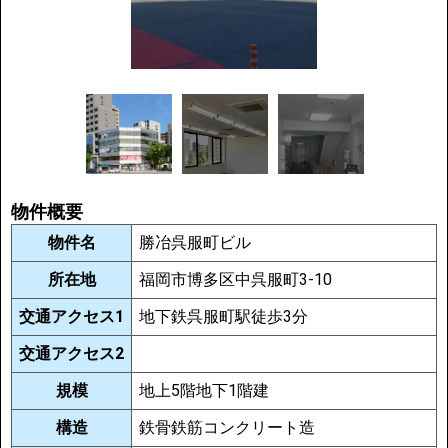
物件概要
物件名
勝冶呉服町ビル
所在地
福岡市博多区中呉服町3-10
交通アクセス1
地下鉄呉服町駅徒歩3分
交通アクセス2
規模
地上5階地下1階建
構造
鉄骨鉄筋コンクリート造