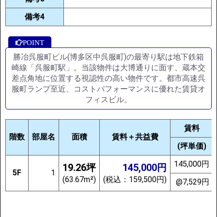
備考4
勝冶呉服町ビル(博多区中呉服町)の最寄り駅は地下鉄箱
崎線「呉服町駅」。当該物件は大博通りに面す、蔵本交
差点角地に位置する視認性の高い物件です。都市高速呉
服町ランプ至近、コストパフォーマンスに優れた賃貸オ
フィスビル。
賃料
階数
部屋名
面積
賃料＋共益費
(坪単価)
145,000円
19.26坪
145,000円
5F
1
(63.67m²)
(税込：159,500円)
@7,529円