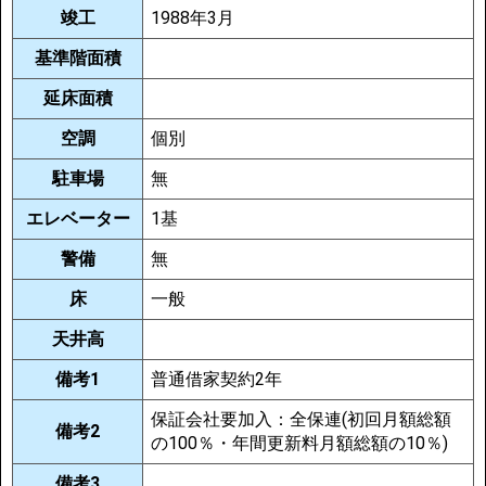
竣工
1988年3月
基準階面積
延床面積
空調
個別
駐車場
無
エレベーター
1基
警備
無
床
一般
天井高
備考1
普通借家契約2年
保証会社要加入：全保連(初回月額総額
備考2
の100％・年間更新料月額総額の10％)
備考3