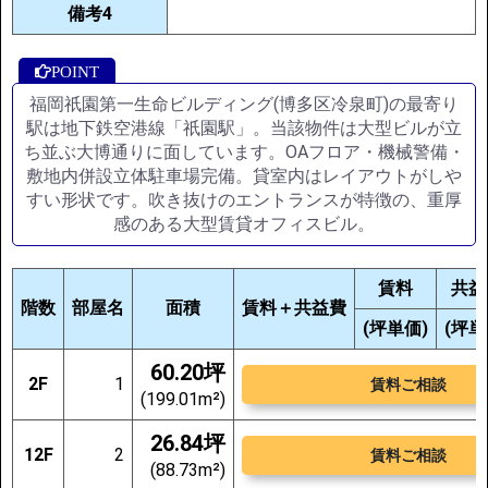
備考4
福岡祇園第一生命ビルディング(博多区冷泉町)の最寄り
駅は地下鉄空港線「祇園駅」。当該物件は大型ビルが立
ち並ぶ大博通りに面しています。OAフロア・機械警備・
敷地内併設立体駐車場完備。貸室内はレイアウトがしや
すい形状です。吹き抜けのエントランスが特徴の、重厚
感のある大型賃貸オフィスビル。
賃料
共益
階数
部屋名
面積
賃料＋共益費
(坪単価)
(坪単
60.20坪
2F
1
賃料ご相談
(199.01m²)
26.84坪
12F
2
賃料ご相談
(88.73m²)