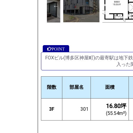
FOXビル(博多区神屋町)の最寄駅は地
入った
階数
部屋名
面積
16.80坪
3F
301
(55.54m²)