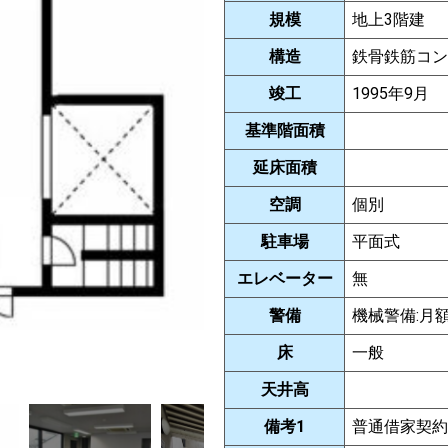
規模
地上3階建
構造
鉄骨鉄筋コン
竣工
1995年9月
基準階面積
延床面積
空調
個別
駐車場
平面式
エレベーター
無
警備
機械警備:月額1
床
一般
天井高
備考1
普通借家契約