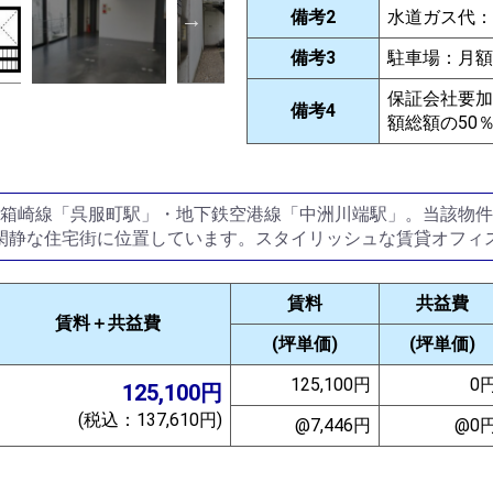
備考2
水道ガス代：月
備考3
駐車場：月額2
保証会社要加
備考4
額総額の50％
下鉄箱崎線「呉服町駅」・地下鉄空港線「中洲川端駅」。当該物
閑静な住宅街に位置しています。スタイリッシュな賃貸オフィ
賃料
共益費
賃料＋共益費
(坪単価)
(坪単価)
125,100円
0
125,100円
(税込：137,610円)
@7,446円
@0