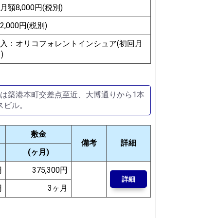
額8,000円(税別)
,000円(税別)
入：オリコフォレントインシュア(初回月
)
件は築港本町交差点至近、大博通りから1本
スビル。
敷金
備考
詳細
(ヶ月)
円
375,300円
詳細
円
3ヶ月